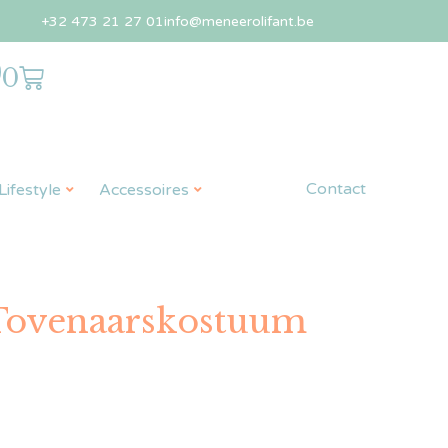
+32 473 21 27 01
info@meneerolifant.be
0
Contact
ifestyle
Accessoires
Tovenaarskostuum