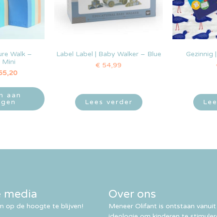
ure Walk –
Label Label | Baby Walker – Blue
Gezinnig 
 Mini
€
54,99
55,20
n aan
agen
Lees verder
Lee
e media
Over ons
 op de hoogte te blijven!
Meneer Olifant is ontstaan vanuit
ideologie om kinderen te stimule