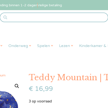
nding binnen 1-2 dagen
Veilige betaling
Onderweg
Spelen
Lezen
Kinderkamer & L
Teddy Mountain | 
tuum
€
16,99
3 op voorraad