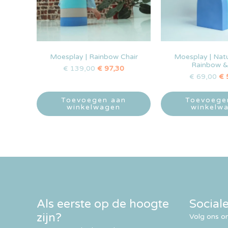
Moesplay | Rainbow Chair
Moesplay | Nat
Rainbow &
€
139,00
€
97,30
€
69,00
€
Toevoegen aan
Toevoege
winkelwagen
winkelw
Als eerste op de hoogte
Social
zijn?
Volg ons om