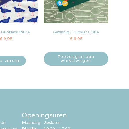
| Duoklets PAPA
Gezinnig | Duoklets OPA
€
9,95
€
9,95
Toevoegen aan
s verder
winkelwagen
Openingsuren
 de
Maandag
Gesloten
ren op het
Dinsdag
10:00 - 17:00