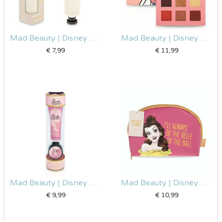
Mad Beauty | Disney Belle – Handcreme & Nagelvijl
Mad Beauty | Disney Belle – Oogschaduw Palet
€
7,99
€
11,99
Mad Beauty | Disney Belle en het Beest – Hand & Lippenbalsem duo
Mad Beauty | Disney Belle make up tas
€
9,99
€
10,99