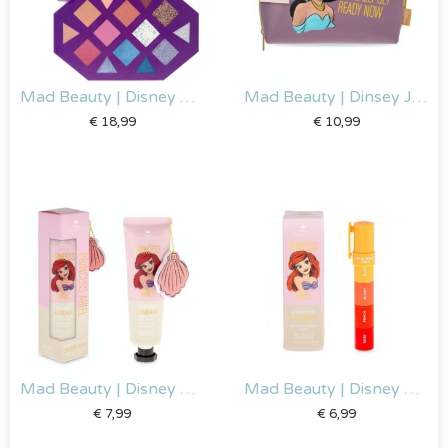
Mad Beauty | Disney Frozen ‘Icy Touch’ oogschaduwpalet
Mad Beauty | Dinsey Jasmijn make up tas
€
18,99
€
10,99
Mad Beauty | Disney Ariel – Handcreme & Nagelvijl
Mad Beauty | Disney Ariel – Lip en Cheek tint
€
7,99
€
6,99