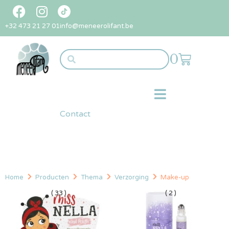
+32 473 21 27 01
info@meneerolifant.be
0
Contact
Home
Producten
Thema
Verzorging
Make-up
( 33 )
( 2 )