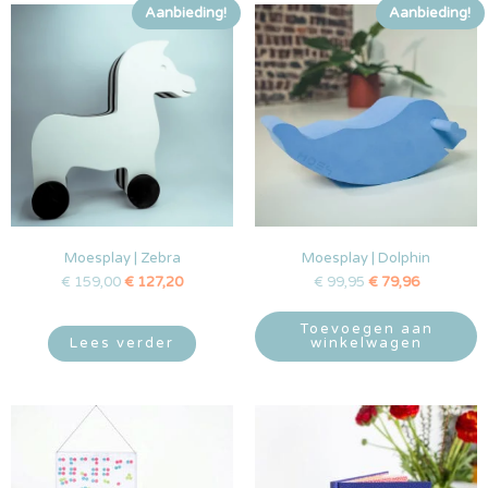
Aanbieding!
Aanbieding!
Moesplay | Zebra
Moesplay | Dolphin
€
159,00
€
127,20
€
99,95
€
79,96
Toevoegen aan
Lees verder
winkelwagen