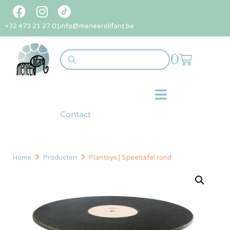
+32 473 21 27 01
info@meneerolifant.be
0
Contact
Home
Producten
Plantoys | Speeltafel rond