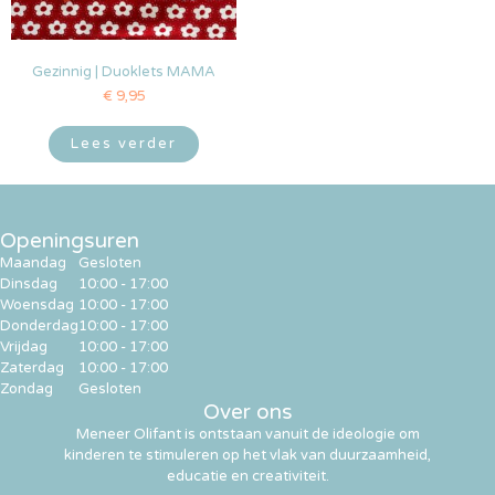
Gezinnig | Duoklets MAMA
€
9,95
Lees verder
Openingsuren
Maandag
Gesloten
Dinsdag
10:00 - 17:00
Woensdag
10:00 - 17:00
Donderdag
10:00 - 17:00
Vrijdag
10:00 - 17:00
Zaterdag
10:00 - 17:00
Zondag
Gesloten
Over ons
Meneer Olifant is ontstaan vanuit de ideologie om
kinderen te stimuleren op het vlak van duurzaamheid,
educatie en creativiteit.