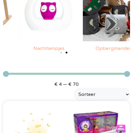
Nachtlampjes
Opbergmanden
€
4
—
€
70