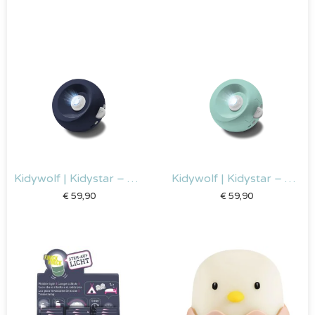
Kidywolf | Kidystar – Galaxies
Kidywolf | Kidystar – Oceanen en zeeën
€
59,90
€
59,90