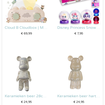
Cloud B Cloudbox | Mijn Eerste Verhalendoos Nederlands – Frans
Disney Princess Snow Light
€
69,99
€
7,95
Keramieken beer 28cm wit
Keramieken beer hart | 28cm wit
€
24,95
€
24,95