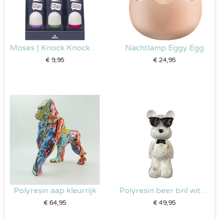
Moses | Knock Knock – Led lamp
Nachtlamp Eggy Egg
€
9,95
€
24,95
Polyresin aap kleurrijk
Polyresin beer bril wit met gouden splash
€
64,95
€
49,95