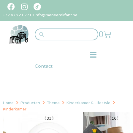
+32 473 21 27 01
info@meneerolifant.be
0
Contact
Home
Producten
Thema
Kinderkamer & Lifestyle
Kinderkamer
( 33 )
( 16 )