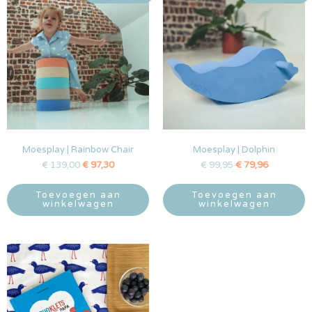
Moesplay | Rainbow Chair
Moesplay | Dolphin
€
139,00
€
97,30
€
99,95
€
79,96
Toevoegen aan
Toevoegen aan
winkelwagen
winkelwagen