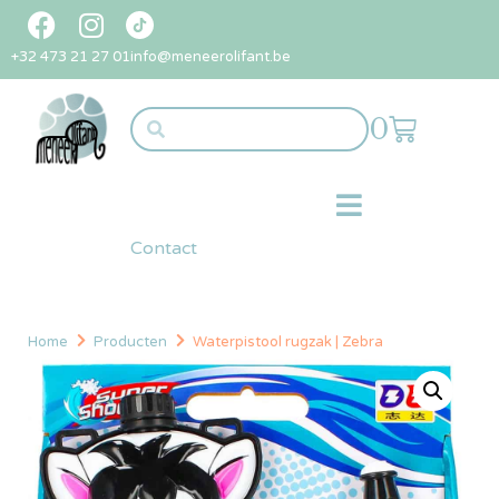
+32 473 21 27 01
info@meneerolifant.be
0
Contact
Home
Producten
Waterpistool rugzak | Zebra