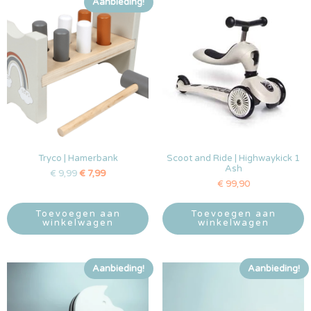
Aanbieding!
Tryco | Hamerbank
Scoot and Ride | Highwaykick 1
Ash
€
9,99
€
7,99
€
99,90
Toevoegen aan
Toevoegen aan
winkelwagen
winkelwagen
Aanbieding!
Aanbieding!