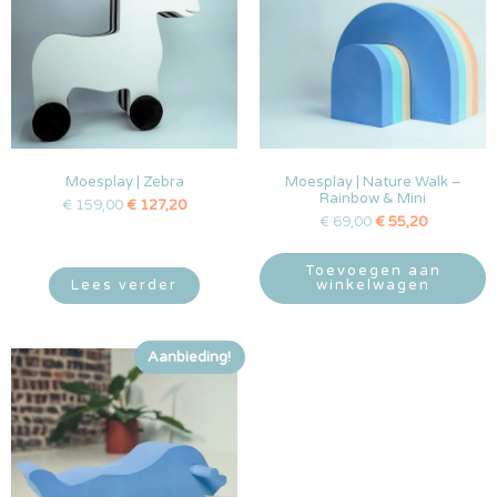
Moesplay | Zebra
Moesplay | Nature Walk –
Rainbow & Mini
€
159,00
€
127,20
€
69,00
€
55,20
Toevoegen aan
Lees verder
winkelwagen
Aanbieding!