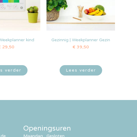
 Weekplanner kind
Gezinnig | Weekplanner Gezin
€
29,50
€
39,50
s verder
Lees verder
Openingsuren
 de
Maandag
Gesloten