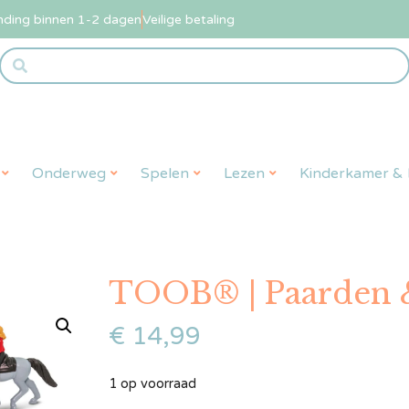
nding binnen 1-2 dagen
Veilige betaling
Onderweg
Spelen
Lezen
Kinderkamer & L
TOOB® | Paarden &
€
14,99
1 op voorraad