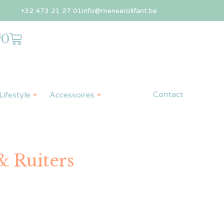
+32 473 21 27 01
info@meneerolifant.be
0
Contact
ifestyle
Accessoires
 Ruiters