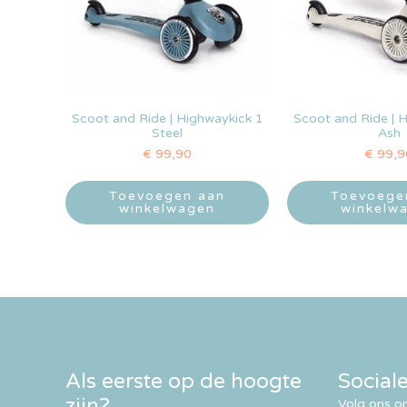
Scoot and Ride | Highwaykick 1
Scoot and Ride | 
Steel
Ash
€
99,90
€
99,9
Toevoegen aan
Toevoege
winkelwagen
winkelw
Als eerste op de hoogte
Social
zijn?
Volg ons om