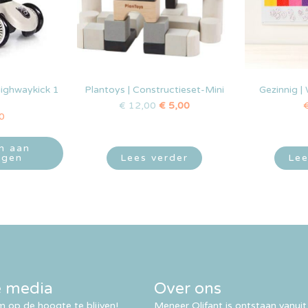
Highwaykick 1
Plantoys | Constructieset-Mini
Gezinnig |
€
12,00
€
5,00
0
n aan
agen
Lees verder
Lee
e media
Over ons
 op de hoogte te blijven!
Meneer Olifant is ontstaan vanuit