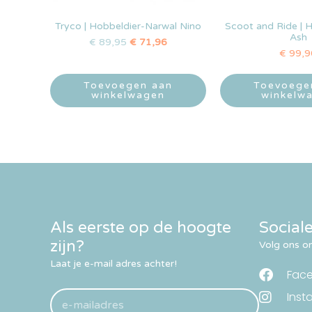
Tryco | Hobbeldier-Narwal Nino
Scoot and Ride | 
Ash
€
89,95
€
71,96
€
99,9
Toevoegen aan
Toevoege
winkelwagen
winkelw
Als eerste op de hoogte
Social
zijn?
Volg ons om
Laat je e-mail adres achter!
Fac
Inst