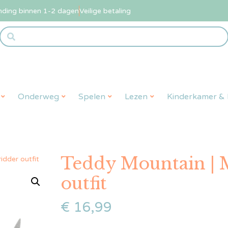
nding binnen 1-2 dagen
Veilige betaling
Onderweg
Spelen
Lezen
Kinderkamer & L
Teddy Mountain | 
dder outfit
outfit
€
16,99