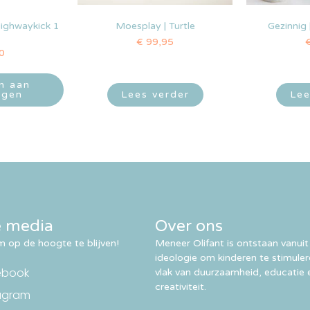
Highwaykick 1
Moesplay | Turtle
Gezinnig 
€
99,95
0
n aan
agen
Lees verder
Lee
e media
Over ons
 op de hoogte te blijven!
Meneer Olifant is ontstaan vanuit
ideologie om kinderen te stimule
ebook
vlak van duurzaamheid, educatie 
creativiteit.
agram