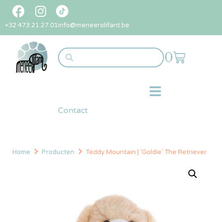
+32 473 21 27 01
info@meneerolifant.be
0
Contact
Home
Producten
Teddy Mountain | ‘Goldie’ The Retriever