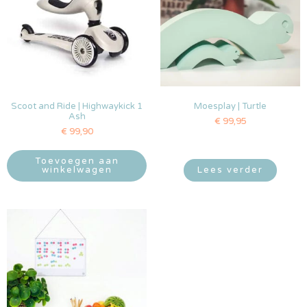
Scoot and Ride | Highwaykick 1
Moesplay | Turtle
Ash
€
99,95
€
99,90
Toevoegen aan
winkelwagen
Lees verder