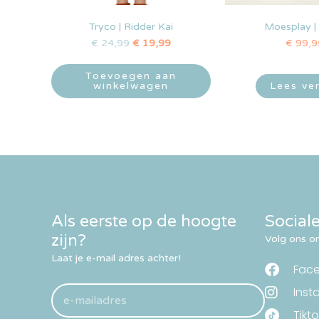
Tryco | Ridder Kai
Moesplay | 
€
24,99
€
19,99
€
99,9
Toevoegen aan
winkelwagen
Lees ve
Als eerste op de hoogte
Social
zijn?
Volg ons om
Laat je e-mail adres achter!
Fac
Inst
Tikto