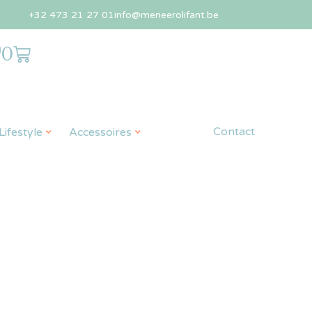
+32 473 21 27 01
info@meneerolifant.be
0
Contact
ifestyle
Accessoires