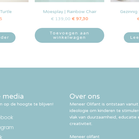
Turtle
Moesplay | Rainbow Chair
Gezinnig 
5
€
139,00
€
97,30
Toevoegen aan
rder
winkelwagen
Lee
e media
Over ons
 op de hoogte te blijven!
Meneer Olifant is ontstaan vanuit
ideologie om kinderen te stimule
ebook
vlak van duurzaamheid, educatie 
creativiteit.
agram
k
Meneer olifant