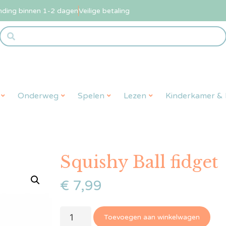
nding binnen 1-2 dagen
Veilige betaling
Onderweg
Spelen
Lezen
Kinderkamer & L
Squishy Ball fidget
€
7,99
Toevoegen aan winkelwagen