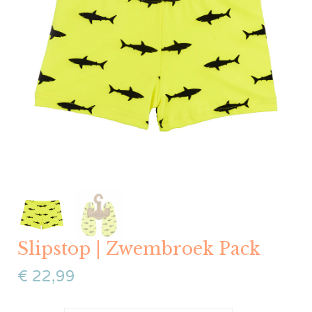
Slipstop | Zwembroek Pack
€
22,99