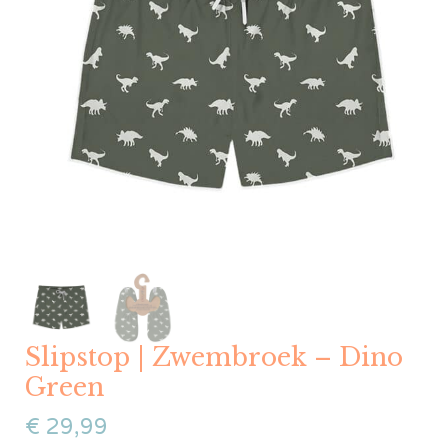
Slipstop | Zwembroek – Dino
Green
€
29,99