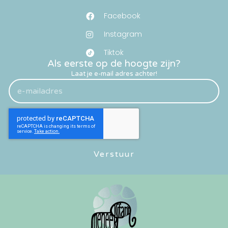
Facebook
Instagram
Tiktok
Als eerste op de hoogte zijn?
Laat je e-mail adres achter!
Verstuur