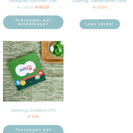
Moesplay | Rainbow Chair
Gezinnig | Weekplanner Gezin
€
139,00
€
97,30
€
39,50
Toevoegen aan
winkelwagen
Lees verder
Gezinnig | Duoklets OPA
€
9,95
Toevoegen aan