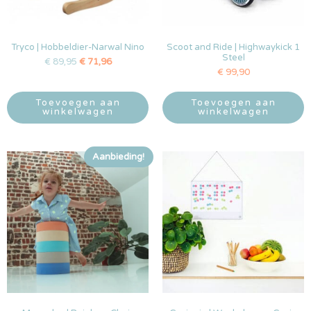
Tryco | Hobbeldier-Narwal Nino
Scoot and Ride | Highwaykick 1
Steel
€
89,95
€
71,96
€
99,90
Toevoegen aan
Toevoegen aan
winkelwagen
winkelwagen
Aanbieding!