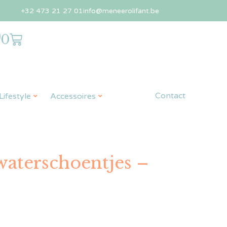
+32 473 21 27 01
info@meneerolifant.be
0
Contact
ifestyle
Accessoires
 waterschoentjes –