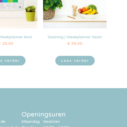
 Weekplanner kind
Gezinnig | Weekplanner Gezin
€
29,50
€
39,50
s verder
Lees verder
Openingsuren
 de
Maandag
Gesloten