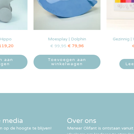
 Hippo
Moesplay | Dolphin
Gezinnig |
119,20
€
99,95
€
79,96
n aan
Toevoegen aan
agen
winkelwagen
Lee
e media
Over ons
 op de hoogte te blijven!
Meneer Olifant is ontstaan vanuit