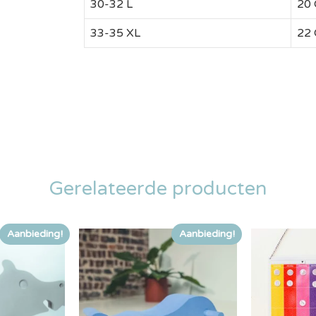
30-32 L
20
33-35 XL
22
Gerelateerde producten
Aanbieding!
Aanbieding!