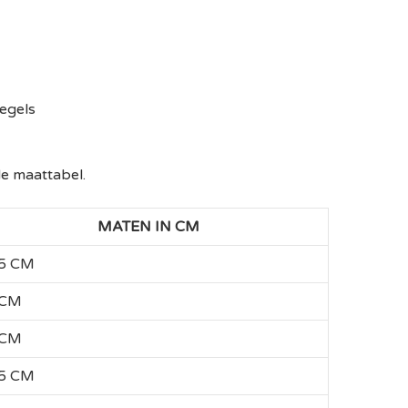
egels
de maattabel.
MATEN IN CM
,5 CM
 CM
 CM
,5 CM