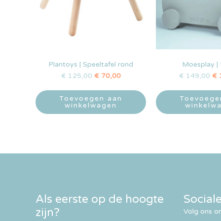
Plantoys | Speeltafel rond
Moesplay |
€
125,00
€
70,00
€
149,00
€
Toevoegen aan
Toevoege
winkelwagen
winkelw
Als eerste op de hoogte
Social
zijn?
Volg ons om