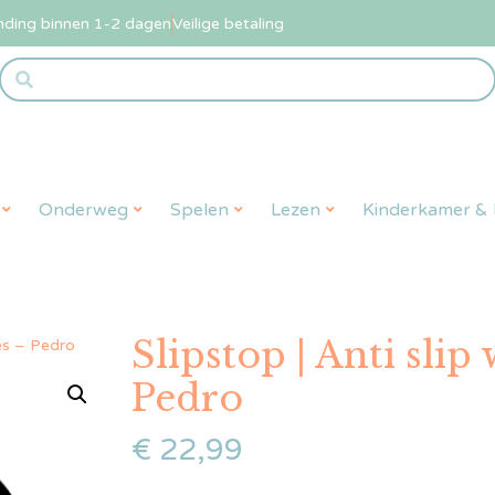
nding binnen 1-2 dagen
Veilige betaling
Onderweg
Spelen
Lezen
Kinderkamer & L
Slipstop | Anti slip
jes – Pedro
Pedro
€
22,99