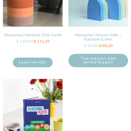
Moesplay | Rainbow Chair Earth
Moesplay | Nature Walk –
Rainbow & Mini
€
139,00
€
111,20
€
69,00
€
55,20
Toevoegen aan
Lees verder
winkelwagen