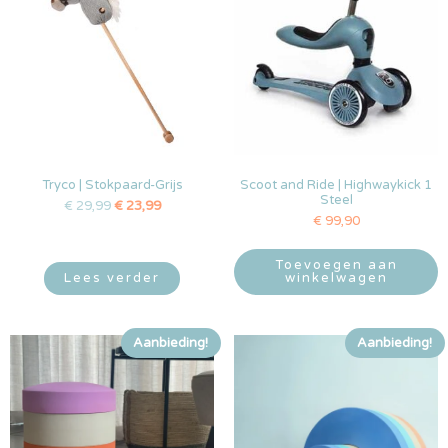
Tryco | Stokpaard-Grijs
Scoot and Ride | Highwaykick 1
Steel
€
29,99
€
23,99
€
99,90
Toevoegen aan
Lees verder
winkelwagen
Aanbieding!
Aanbieding!