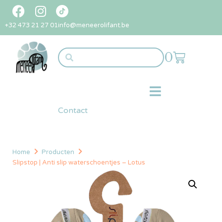
+32 473 21 27 01
info@meneerolifant.be
0
Contact
Home
Producten
Slipstop | Anti slip waterschoentjes – Lotus