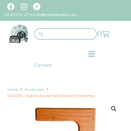
+32 473 21 27 01
info@meneerolifant.be
0
Contact
Home
Producten
SKÅGFÄ | Trakniv Houten Montessori Kindermes