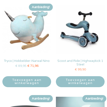
Aanbieding!
Tryco | Hobbeldier-Narwal Nino
Scoot and Ride | Highwaykick 1
Steel
€
89,95
€
71,96
€
99,90
Toevoegen aan
Toevoegen aan
winkelwagen
winkelwagen
Aanbieding!
Aanbieding!