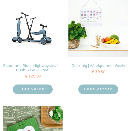
Scoot and Ride | Highwaykick 1 –
Gezinnig | Weekplanner Gezin
Push & Go – Steel
€
39,50
€
129,99
Lees verder
Lees verder