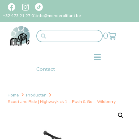
+32 473 21 27 01
info@meneerolifant.be
0
Contact
Home
Producten
Scoot and Ride | Highwaykick 1 – Push & Go – Wildberry