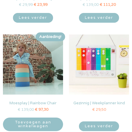
€
29,99
€
23,99
€
139,00
€
111,20
Lees verder
Lees verder
Aanbieding!
Moesplay | Rainbow Chair
Gezinnig | Weekplanner kind
€
139,00
€
97,30
€
29,50
Toevoegen aan
winkelwagen
Lees verder