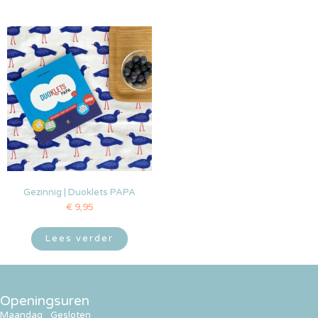
Gezinnig | Duoklets PAPA
€
9,95
Lees verder
Openingsuren
Maandag
Gesloten