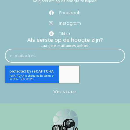
Volg ons om op de hoogte te blijven!
Facebook
Instagram
Tiktok
Als eerste op de hoogte zijn?
Laat je e-mail adres achter!
Verstuur