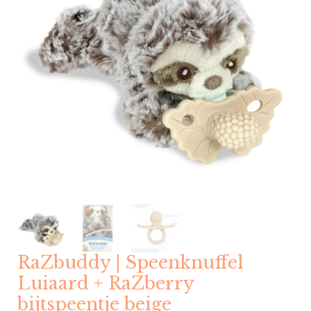
RaZbuddy | Speenknuffel
Luiaard + RaZberry
bijtspeentje beige