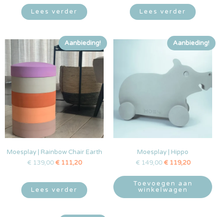
Lees verder
Lees verder
Aanbieding!
Aanbieding!
Moesplay | Rainbow Chair Earth
Moesplay | Hippo
€
139,00
€
111,20
€
149,00
€
119,20
Toevoegen aan
Lees verder
winkelwagen