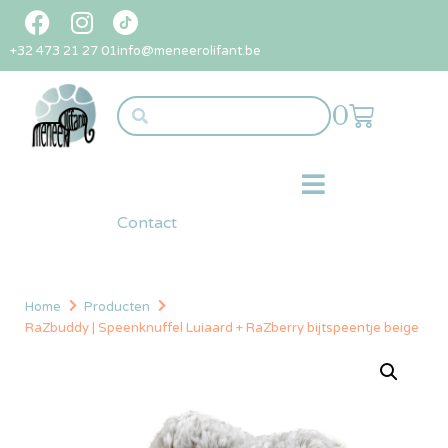
+32 473 21 27 01
info@meneerolifant.be
0
Contact
Home
Producten
RaZbuddy | Speenknuffel Luiaard + RaZberry bijtspeentje beige