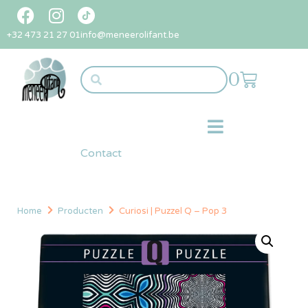
+32 473 21 27 01
info@meneerolifant.be
0
Contact
Home
Producten
Curiosi | Puzzel Q – Pop 3