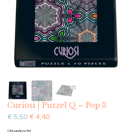
Curiosi | Puzzel Q – Pop 3
€
5,50
€
4,40
Uitverkocht