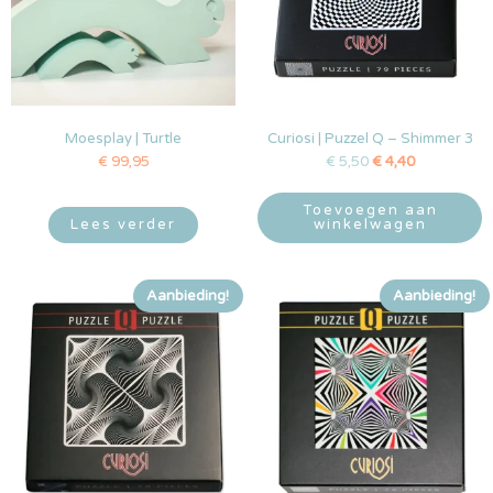
Moesplay | Turtle
Curiosi | Puzzel Q – Shimmer 3
€
99,95
€
5,50
€
4,40
Toevoegen aan
Lees verder
winkelwagen
Aanbieding!
Aanbieding!