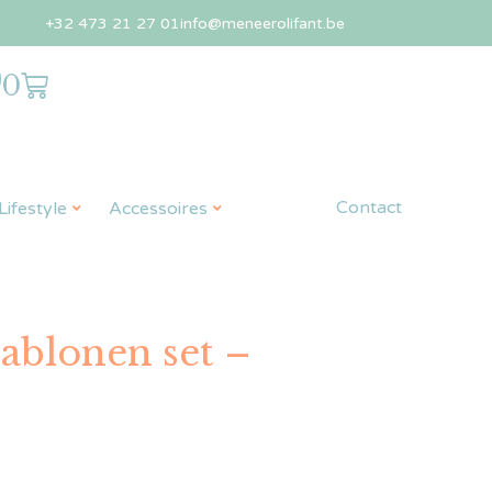
+32 473 21 27 01
info@meneerolifant.be
0
Contact
ifestyle
Accessoires
jablonen set –