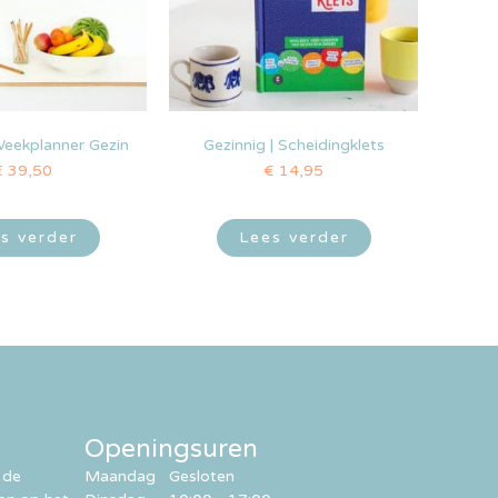
Weekplanner Gezin
Gezinnig | Scheidingklets
€
39,50
€
14,95
s verder
Lees verder
Openingsuren
 de
Maandag
Gesloten