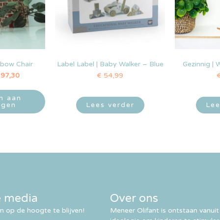
nbow Chair
Label Label | Baby Walker – Blue
Gezinnig | 
97,30
€
54,99
n aan
agen
Lees verder
Lee
e media
Over ons
 op de hoogte te blijven!
Meneer Olifant is ontstaan vanuit