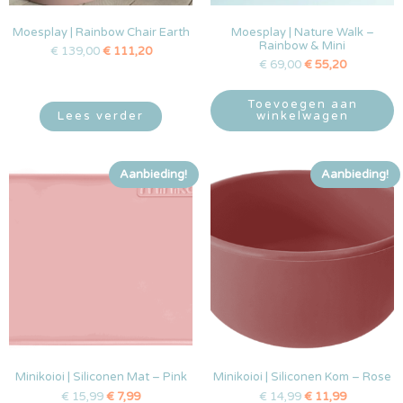
Moesplay | Rainbow Chair Earth
Moesplay | Nature Walk –
Rainbow & Mini
€
139,00
€
111,20
€
69,00
€
55,20
Toevoegen aan
Lees verder
winkelwagen
Aanbieding!
Aanbieding!
Minikoioi | Siliconen Mat – Pink
Minikoioi | Siliconen Kom – Rose
€
15,99
€
7,99
€
14,99
€
11,99