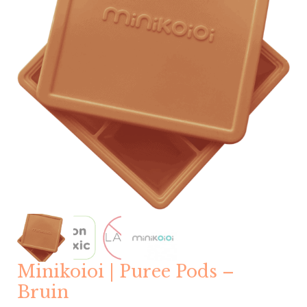
Minikoioi | Puree Pods –
Bruin