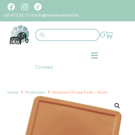
+32 473 21 27 01
info@meneerolifant.be
0
Contact
Home
Producten
Minikoioi | Puree Pods – Bruin