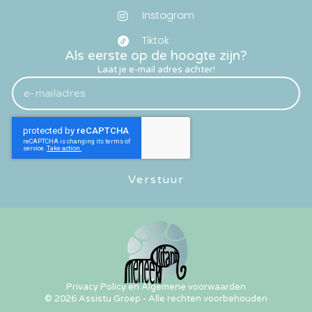
Instagram
Tiktok
Als eerste op de hoogte zijn?
Laat je e-mail adres achter!
Verstuur
Privacy Policy en Algemene voorwaarden
© 2026 Assistu Groep - Alle rechten voorbehouden