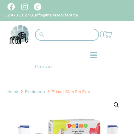
+32 473 21 27 01
info@meneerolifant.be
0
Contact
Home
Producten
Primo | Slijm Set Fluo