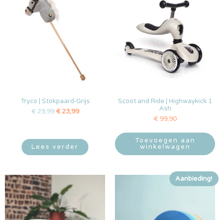
Tryco | Stokpaard-Grijs
Scoot and Ride | Highwaykick 1
Ash
€
29,99
€
23,99
€
99,90
Toevoegen aan
Lees verder
winkelwagen
Aanbieding!