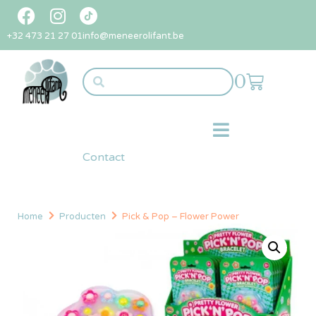
+32 473 21 27 01
info@meneerolifant.be
0
Contact
Home
Producten
Pick & Pop – Flower Power