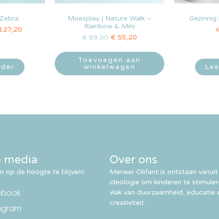
 Zebra
Moesplay | Nature Walk –
Gezinnig 
Rainbow & Mini
127,20
€
69,00
€
55,20
Toevoegen aan
rder
winkelwagen
Lee
e media
Over ons
 op de hoogte te blijven!
Meneer Olifant is ontstaan vanuit
ideologie om kinderen te stimule
ebook
vlak van duurzaamheid, educatie 
creativiteit.
agram