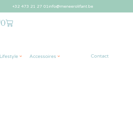
+32 473 21 27 01
info@meneerolifant.be
0
Contact
ifestyle
Accessoires