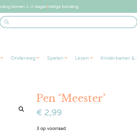
nding binnen 1-2 dagen
Veilige betaling
Onderweg
Spelen
Lezen
Kinderkamer & L
Pen ‘Meester’
€
2,99
3 op voorraad