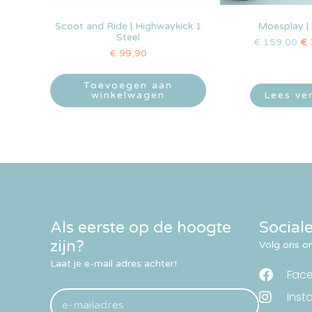
Scoot and Ride | Highwaykick 1
Moesplay |
Steel
€
159,00
€
€
99,90
Toevoegen aan
winkelwagen
Lees ve
Als eerste op de hoogte
Social
zijn?
Volg ons om
Laat je e-mail adres achter!
Fac
Inst