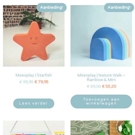
Aanbieding!
Aanbieding!
Moesplay | Starfish
Moesplay | Nature Walk –
Rainbow & Mini
€
99,95
€
79,95
€
69,00
€
55,20
Toevoegen aan
Lees verder
winkelwagen