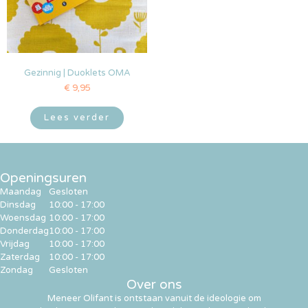
Gezinnig | Duoklets OMA
€
9,95
Lees verder
Openingsuren
Maandag
Gesloten
Dinsdag
10:00 - 17:00
Woensdag
10:00 - 17:00
Donderdag
10:00 - 17:00
Vrijdag
10:00 - 17:00
Zaterdag
10:00 - 17:00
Zondag
Gesloten
Over ons
Meneer Olifant is ontstaan vanuit de ideologie om