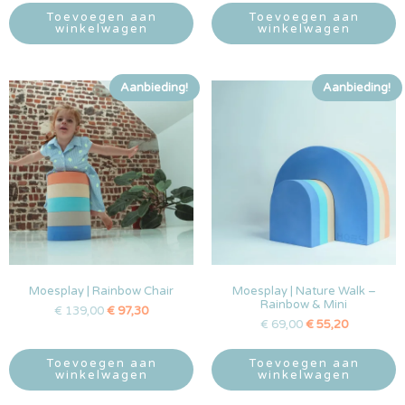
Toevoegen aan
Toevoegen aan
winkelwagen
winkelwagen
Aanbieding!
Aanbieding!
Moesplay | Rainbow Chair
Moesplay | Nature Walk –
Rainbow & Mini
€
139,00
€
97,30
€
69,00
€
55,20
Toevoegen aan
Toevoegen aan
winkelwagen
winkelwagen