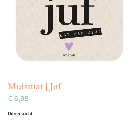
Muismat | Juf
€
6,95
Uitverkocht