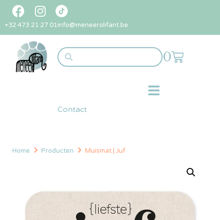
+32 473 21 27 01
info@meneerolifant.be
0
Contact
Home
Producten
Muismat | Juf