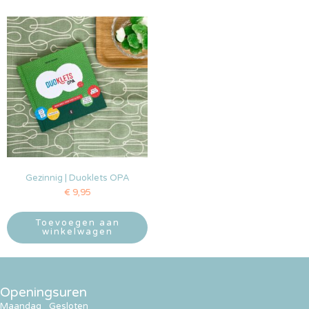
Gezinnig | Duoklets OPA
€
9,95
Toevoegen aan
winkelwagen
Openingsuren
Maandag
Gesloten