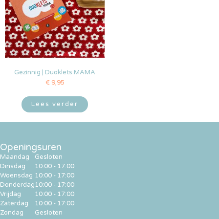
Gezinnig | Duoklets MAMA
€
9,95
Lees verder
Openingsuren
Maandag
Gesloten
Dinsdag
10:00 - 17:00
Woensdag
10:00 - 17:00
Donderdag
10:00 - 17:00
Vrijdag
10:00 - 17:00
Zaterdag
10:00 - 17:00
Zondag
Gesloten