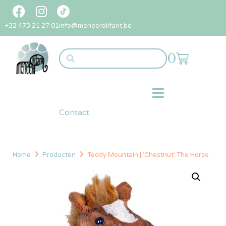
+32 473 21 27 01
info@meneerolifant.be
0
Contact
Home
Producten
Teddy Mountain | ‘Chestnut’ The Horse