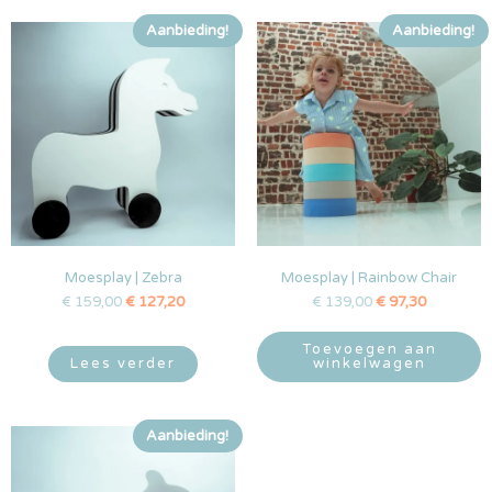
Aanbieding!
Aanbieding!
Moesplay | Zebra
Moesplay | Rainbow Chair
€
159,00
€
127,20
€
139,00
€
97,30
Toevoegen aan
Lees verder
winkelwagen
Aanbieding!