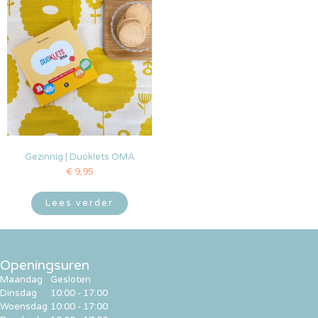
Gezinnig | Duoklets OMA
€
9,95
Lees verder
Openingsuren
Maandag
Gesloten
Dinsdag
10:00 - 17:00
Woensdag
10:00 - 17:00