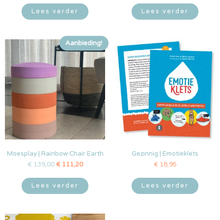
Lees verder
Lees verder
Aanbieding!
Moesplay | Rainbow Chair Earth
Gezinnig | Emotieklets
€
139,00
€
111,20
€
18,95
Lees verder
Lees verder