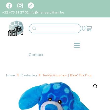
+32 473 21 27 01
info@meneerolifant.be
0
Contact
Home
Producten
Teddy Mountain | ‘Blue’ The Dog