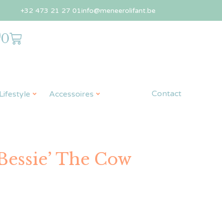
+32 473 21 27 01
info@meneerolifant.be
0
Contact
ifestyle
Accessoires
Bessie’ The Cow