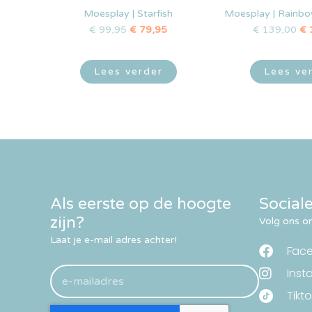
Moesplay | Starfish
Moesplay | Rainbo
€
99,95
€
79,95
€
139,00
€
Lees verder
Lees ve
Als eerste op de hoogte
Social
zijn?
Volg ons om
Laat je e-mail adres achter!
Fac
Inst
Tikto