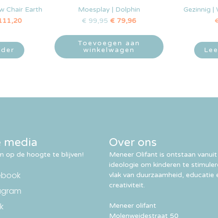
w Chair Earth
Moesplay | Dolphin
Gezinnig |
111,20
€
99,95
€
79,96
Toevoegen aan
rder
winkelwagen
Lee
e media
Over ons
 op de hoogte te blijven!
Meneer Olifant is ontstaan vanuit
ideologie om kinderen te stimule
ebook
vlak van duurzaamheid, educatie 
creativiteit.
agram
k
Meneer olifant
Molenweidestraat 50