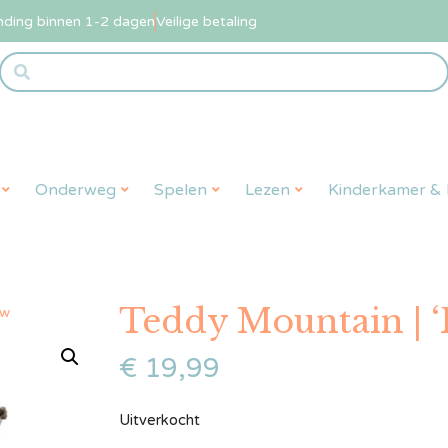
nding binnen 1-2 dagen
Veilige betaling
Onderweg
Spelen
Lezen
Kinderkamer & L
Teddy Mountain | ‘
ow
€
19,99
Uitverkocht