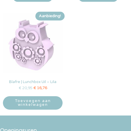
Aanbieding!
Blafre | Lunchbox Uil – Lila
€
20,95
€
16,76
Toevoegen aan
winkelwagen
Openingsuren