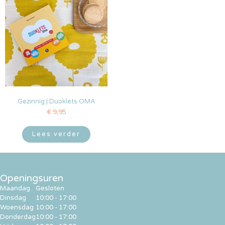
Gezinnig | Duoklets OMA
€
9,95
Lees verder
Openingsuren
Maandag
Gesloten
Dinsdag
10:00 - 17:00
Woensdag
10:00 - 17:00
Donderdag
10:00 - 17:00