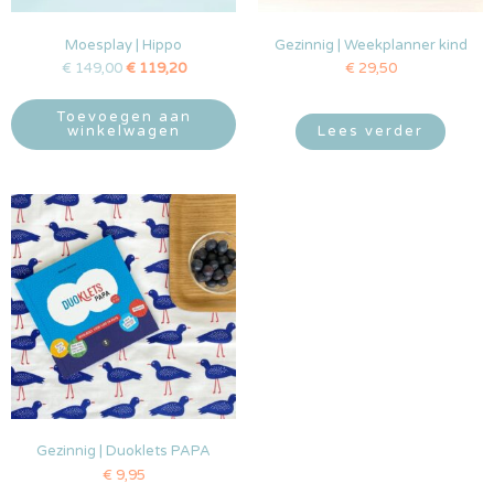
Moesplay | Hippo
Gezinnig | Weekplanner kind
€
149,00
€
119,20
€
29,50
Toevoegen aan
winkelwagen
Lees verder
Gezinnig | Duoklets PAPA
€
9,95