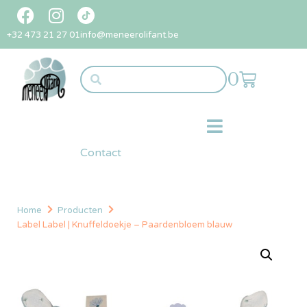
+32 473 21 27 01
info@meneerolifant.be
0
Contact
Home
Producten
Label Label | Knuffeldoekje – Paardenbloem blauw