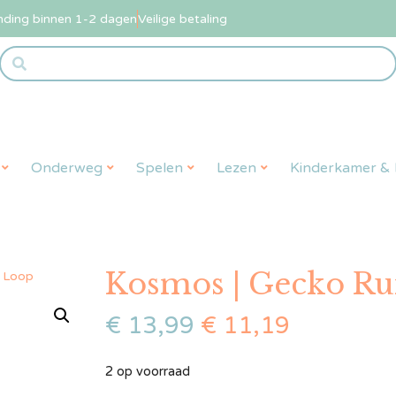
nding binnen 1-2 dagen
Veilige betaling
Onderweg
Spelen
Lezen
Kinderkamer & L
Kosmos | Gecko R
n Loop
€
13,99
€
11,19
2 op voorraad