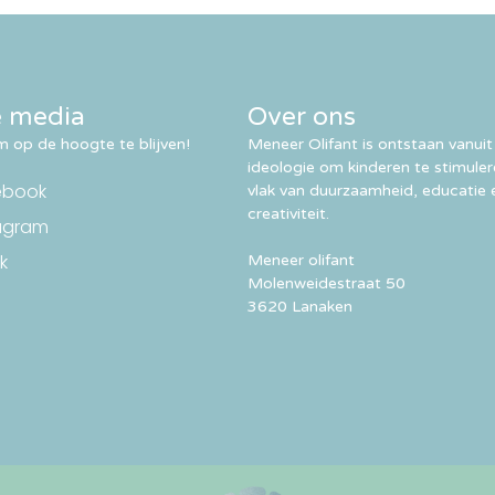
e media
Over ons
 op de hoogte te blijven!
Meneer Olifant is ontstaan vanuit
ideologie om kinderen te stimule
ebook
vlak van duurzaamheid, educatie 
creativiteit.
agram
k
Meneer olifant
Molenweidestraat 50
3620 Lanaken