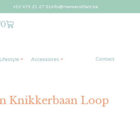
+32 473 21 27 01
info@meneerolifant.be
0
Contact
ifestyle
Accessoires
un Knikkerbaan Loop