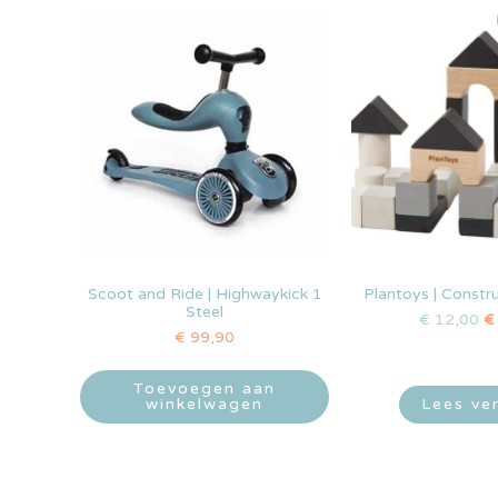
Scoot and Ride | Highwaykick 1
Plantoys | Constr
Steel
€
12,00
€
€
99,90
Toevoegen aan
winkelwagen
Lees ve