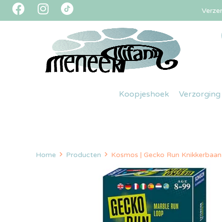
Verze
Koopjeshoek
Verzorging
Home
Producten
Kosmos | Gecko Run Knikkerbaa