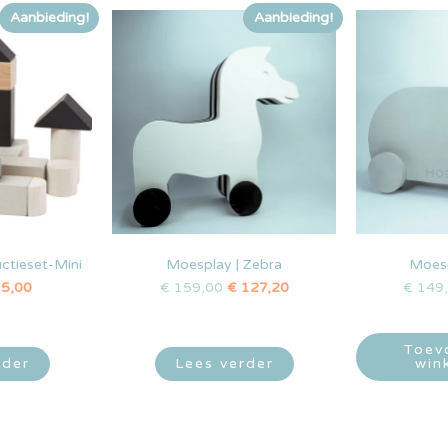
Aanbieding!
Aanbieding!
uctieset-Mini
Moesplay | Zebra
Moesp
5,00
€
159,00
€
127,20
€
149
Toev
rder
Lees verder
win