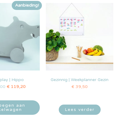
Aanbieding!
lay | Hippo
Gezinnig | Weekplanner Gezin
,00
€
119,20
€
39,50
oegen aan
kelwagen
Lees verder