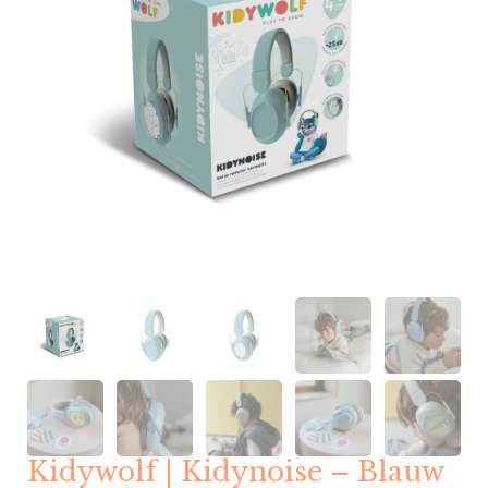
Kidywolf | Kidynoise – Blauw