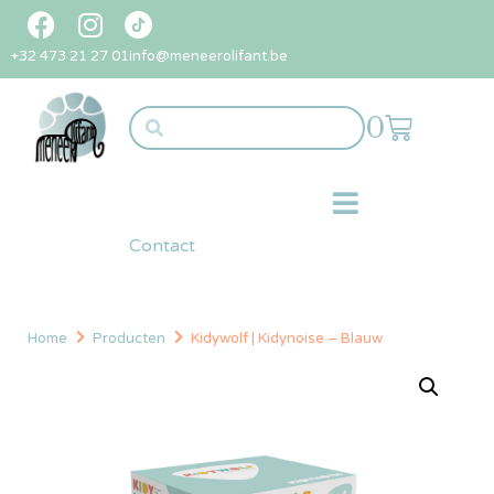
+32 473 21 27 01
info@meneerolifant.be
0
Contact
Home
Producten
Kidywolf | Kidynoise – Blauw