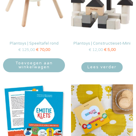
Plantoys | Speeltafel rond
Plantoys | Constructieset-Mini
€
125,00
€
70,00
€
12,00
€
5,00
Toevoegen aan
winkelwagen
Lees verder