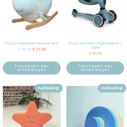
Tryco | Hobbeldier-Narwal Nino
Scoot and Ride | Highwaykick 1
Steel
€
89,95
€
71,96
€
99,90
Toevoegen aan
Toevoegen aan
winkelwagen
winkelwagen
Aanbieding!
Aanbieding!