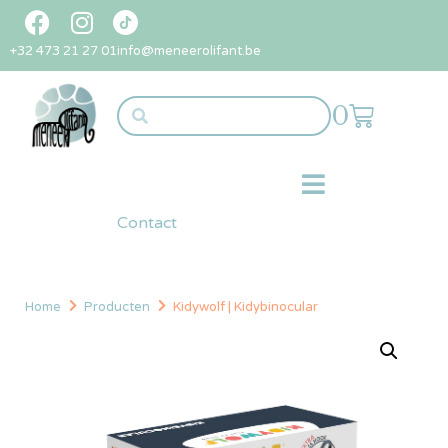
+32 473 21 27 01
info@meneerolifant.be
0
Contact
Home
Producten
Kidywolf | Kidybinocular