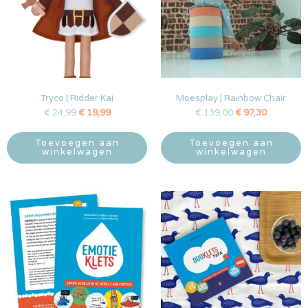
Tryco | Ridder Kai
Moesplay | Rainbow Chair
€
24,99
€
19,99
€
139,00
€
97,30
Toevoegen aan
Toevoegen aan
winkelwagen
winkelwagen