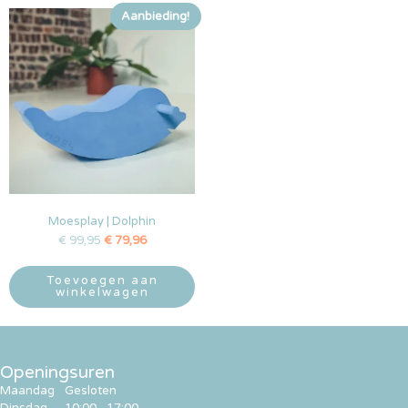
Aanbieding!
Moesplay | Dolphin
€
99,95
€
79,96
Toevoegen aan
winkelwagen
Openingsuren
Maandag
Gesloten
Dinsdag
10:00 - 17:00