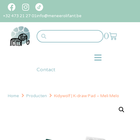
+32 473 21 27 01
info@meneerolifant.be
0
Contact
Home
Producten
Kidywolf | K-draw Pad – Meli Melo