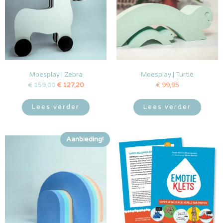
Moesplay | Zebra
Moesplay | Turtle
€
159,00
€
127,20
€
99,95
Lees verder
Lees verder
Aanbieding!