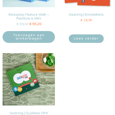
Moesplay | Nature Walk –
Gezinnig | Emotieklets
Rainbow & Mini
€
18,95
€
69,00
€
55,20
Toevoegen aan
winkelwagen
Lees verder
Gezinnig | Duoklets OPA