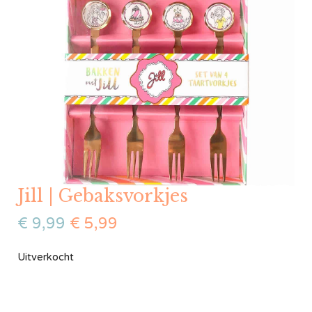
Jill | Gebaksvorkjes
€
9,99
€
5,99
Uitverkocht