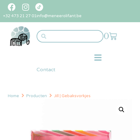
+32 473 21 27 01
info@meneerolifant.be
0
Contact
Home
Producten
Jill | Gebaksvorkjes