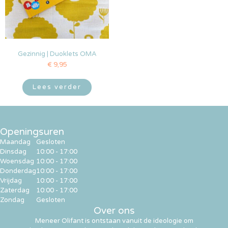
Gezinnig | Duoklets OMA
€
9,95
Lees verder
Openingsuren
Maandag
Gesloten
Dinsdag
10:00 - 17:00
Woensdag
10:00 - 17:00
Donderdag
10:00 - 17:00
Vrijdag
10:00 - 17:00
Zaterdag
10:00 - 17:00
Zondag
Gesloten
Over ons
Meneer Olifant is ontstaan vanuit de ideologie om