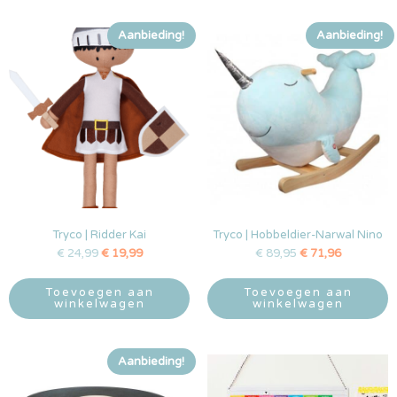
Aanbieding!
Aanbieding!
Tryco | Ridder Kai
Tryco | Hobbeldier-Narwal Nino
€
24,99
€
19,99
€
89,95
€
71,96
Toevoegen aan
Toevoegen aan
winkelwagen
winkelwagen
Aanbieding!