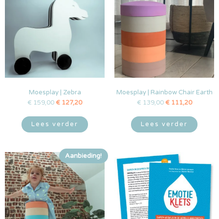
Moesplay | Zebra
Moesplay | Rainbow Chair Earth
€
159,00
€
127,20
€
139,00
€
111,20
Lees verder
Lees verder
Aanbieding!