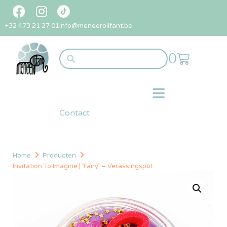
+32 473 21 27 01
info@meneerolifant.be
0
Contact
Home
Producten
Invitation To Imagine | ‘Fairy’ – Verassingspot