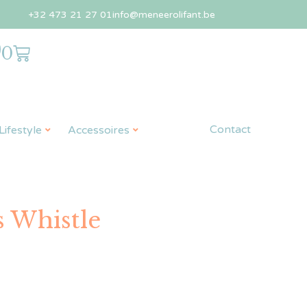
+32 473 21 27 01
info@meneerolifant.be
0
Contact
ifestyle
Accessoires
s Whistle