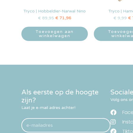
Tryco | Hobbeldier-Narwal Nino
Tryco | Ham
€
89,95
€
71,96
€
9,99
€
Toevoegen aan
Toevoege
winkelwagen
winkelw
Als eerste op de hoogte
Social
zijn?
Volg ons om
Laat je e-mail adres achter!
Fac
Inst
Tikto