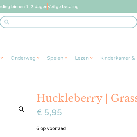
nding binnen 1-2 dagen
Veilige betaling
Onderweg
Spelen
Lezen
Kinderkamer & L
Huckleberry | Gras
€
5,95
6 op voorraad