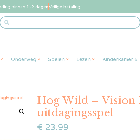
nding binnen 1-2 dagen
Veilige betaling
Onderweg
Spelen
Lezen
Kinderkamer & L
Hog Wild – Vision
dagingsspel
uitdagingsspel
€
23,99