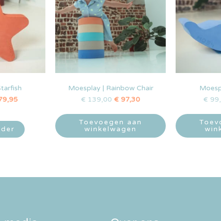
tarfish
Moesplay | Rainbow Chair
Moespl
79,95
€
139,00
€
97,30
€
99
Toevoegen aan
Toev
rder
winkelwagen
win