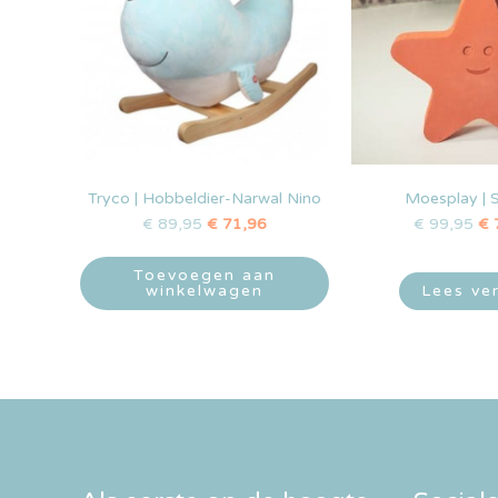
Tryco | Hobbeldier-Narwal Nino
Moesplay | S
€
89,95
€
71,96
€
99,95
€
Toevoegen aan
winkelwagen
Lees ve