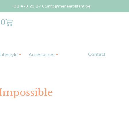
+32 473 21 27 01
info@meneerolifant.be
0
Contact
ifestyle
Accessoires
 Impossible