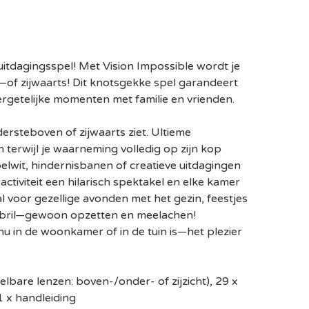
uitdagingsspel! Met Vision Impossible wordt je
t—of zijwaarts! Dit knotsgekke spel garandeert
rgetelijke momenten met familie en vrienden.
dersteboven of zijwaarts ziet. Ultieme
terwijl je waarneming volledig op zijn kop
elwit, hindernisbanen of creatieve uitdagingen
ctiviteit een hilarisch spektakel en elke kamer
al voor gezellige avonden met het gezin, feestjes
 bril—gewoon opzetten en meelachen!
nu in de woonkamer of in de tuin is—het plezier
telbare lenzen: boven-/onder- of zijzicht), 29 x
1 x handleiding