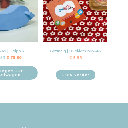
ay | Dolphin
Gezinnig | Duoklets MAMA
,95
€
79,96
€
9,95
oegen aan
kelwagen
Lees verder