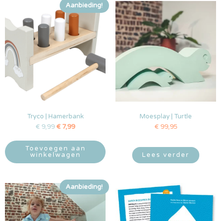
Aanbieding!
Tryco | Hamerbank
Moesplay | Turtle
€
9,99
€
7,99
€
99,95
Toevoegen aan
winkelwagen
Lees verder
Aanbieding!