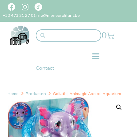
+32 473 21 27 01
info@meneerolifant.be
0
Contact
Home
Producten
Goliath | Animagic Axolotl Aquarium