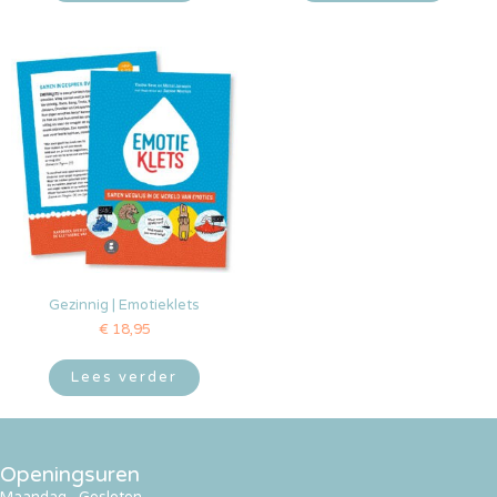
Gezinnig | Emotieklets
€
18,95
Lees verder
Openingsuren