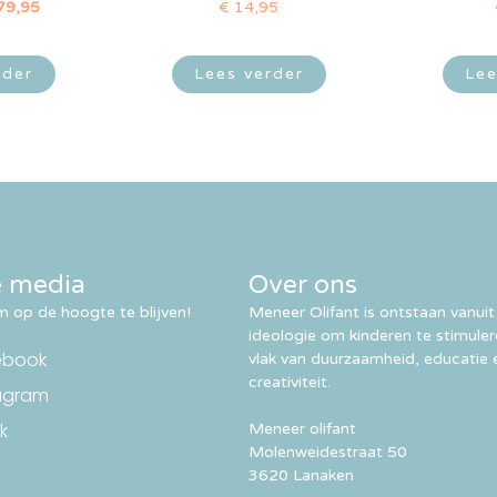
79,95
€
14,95
rder
Lees verder
Lee
e media
Over ons
 op de hoogte te blijven!
Meneer Olifant is ontstaan vanuit
ideologie om kinderen te stimule
ebook
vlak van duurzaamheid, educatie 
creativiteit.
agram
k
Meneer olifant
Molenweidestraat 50
3620 Lanaken