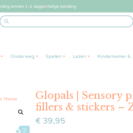
nding binnen 1-2 dagen
Veilige betaling
Onderweg
Spelen
Lezen
Kinderkamer & L
Glopals | Sensory 
Zoo Thema
fillers & stickers 
€
39,95