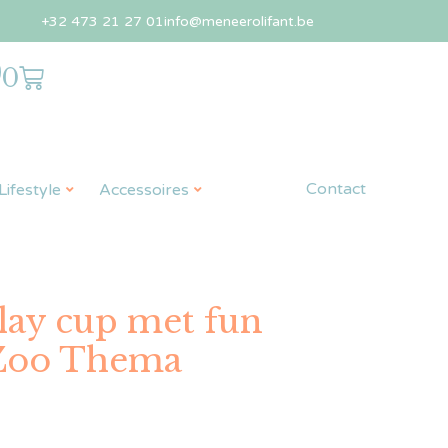
+32 473 21 27 01
info@meneerolifant.be
0
Contact
ifestyle
Accessoires
play cup met fun
– Zoo Thema