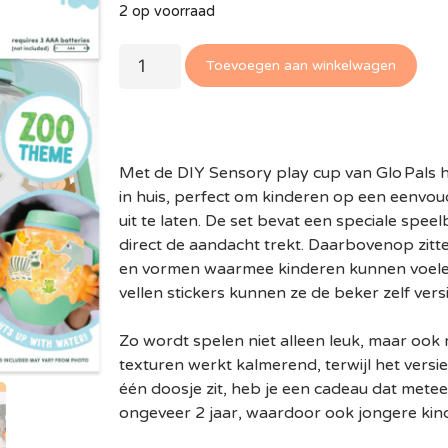
2 op voorraad
Toevoegen aan winkelwagen
Met de DIY Sensory play cup van Glo Pals h
in huis, perfect om kinderen op een eenvou
uit te laten. De set bevat een speciale spee
direct de aandacht trekt. Daarbovenop zitten e
en vormen waarmee kinderen kunnen voelen
vellen stickers kunnen ze de beker zelf vers
Zo wordt spelen niet alleen leuk, maar ook r
texturen werkt kalmerend, terwijl het versier
één doosje zit, heb je een cadeau dat meteen
ongeveer 2 jaar, waardoor ook jongere ki