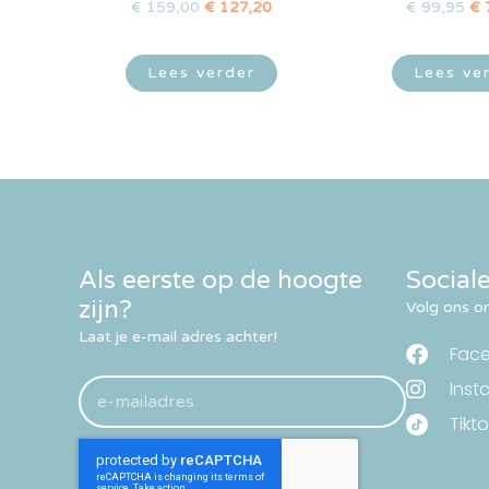
€
159,00
€
127,20
€
99,95
€
Lees verder
Lees ve
Als eerste op de hoogte
Social
zijn?
Volg ons om
Laat je e-mail adres achter!
Fac
Inst
Tikto